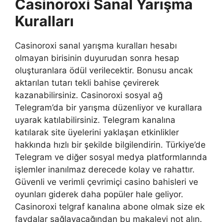
Casinoroxi Sanal Yarışma
Kuralları
Casinoroxi sanal yarışma kuralları hesabı
olmayan birisinin duyurudan sonra hesap
oluşturanlara ödül verilecektir. Bonusu ancak
aktarılan tutarı tekli bahise çevirerek
kazanabilirsiniz. Casinoroxi sosyal ağ
Telegram’da bir yarışma düzenliyor ve kurallara
uyarak katılabilirsiniz. Telegram kanalına
katılarak site üyelerini yaklaşan etkinlikler
hakkında hızlı bir şekilde bilgilendirin. Türkiye’de
Telegram ve diğer sosyal medya platformlarında
işlemler inanılmaz derecede kolay ve rahattır.
Güvenli ve verimli çevrimiçi casino bahisleri ve
oyunları giderek daha popüler hale geliyor.
Casinoroxi telgraf kanalına abone olmak size ek
faydalar sağlayacağından bu makaleyi not alın.