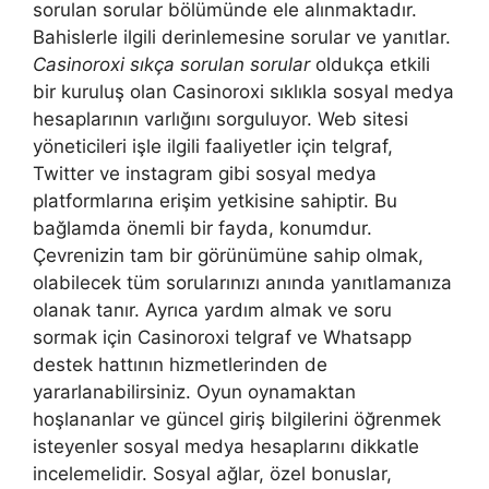
sorulan sorular bölümünde ele alınmaktadır.
Bahislerle ilgili derinlemesine sorular ve yanıtlar.
Casinoroxi sıkça sorulan sorular
oldukça etkili
bir kuruluş olan Casinoroxi sıklıkla sosyal medya
hesaplarının varlığını sorguluyor. Web sitesi
yöneticileri işle ilgili faaliyetler için telgraf,
Twitter ve instagram gibi sosyal medya
platformlarına erişim yetkisine sahiptir. Bu
bağlamda önemli bir fayda, konumdur.
Çevrenizin tam bir görünümüne sahip olmak,
olabilecek tüm sorularınızı anında yanıtlamanıza
olanak tanır. Ayrıca yardım almak ve soru
sormak için Casinoroxi telgraf ve Whatsapp
destek hattının hizmetlerinden de
yararlanabilirsiniz. Oyun oynamaktan
hoşlananlar ve güncel giriş bilgilerini öğrenmek
isteyenler sosyal medya hesaplarını dikkatle
incelemelidir. Sosyal ağlar, özel bonuslar,