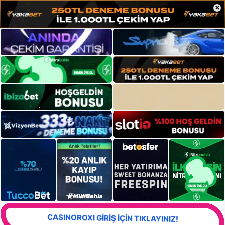
×
CASINOROXI GİRİŞ İÇİN TIKLAYINIZ!