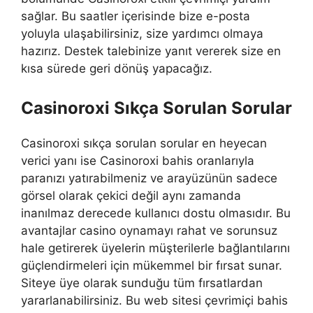
sağlar. Bu saatler içerisinde bize e-posta
yoluyla ulaşabilirsiniz, size yardımcı olmaya
hazırız. Destek talebinize yanıt vererek size en
kısa sürede geri dönüş yapacağız.
Casinoroxi Sıkça Sorulan Sorular
Casinoroxi sıkça sorulan sorular en heyecan
verici yanı ise Casinoroxi bahis oranlarıyla
paranızı yatırabilmeniz ve arayüzünün sadece
görsel olarak çekici değil aynı zamanda
inanılmaz derecede kullanıcı dostu olmasıdır. Bu
avantajlar casino oynamayı rahat ve sorunsuz
hale getirerek üyelerin müşterilerle bağlantılarını
güçlendirmeleri için mükemmel bir fırsat sunar.
Siteye üye olarak sunduğu tüm fırsatlardan
yararlanabilirsiniz. Bu web sitesi çevrimiçi bahis