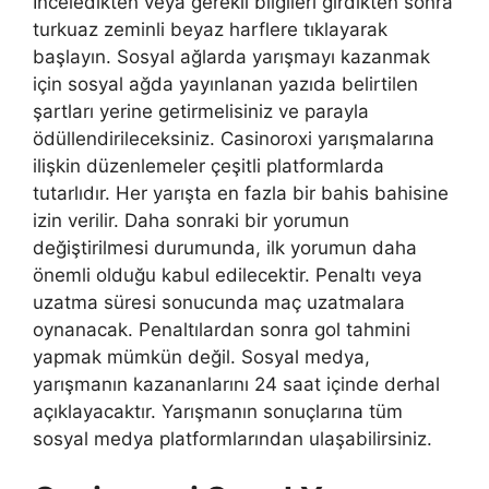
İnceledikten veya gerekli bilgileri girdikten sonra
turkuaz zeminli beyaz harflere tıklayarak
başlayın. Sosyal ağlarda yarışmayı kazanmak
için sosyal ağda yayınlanan yazıda belirtilen
şartları yerine getirmelisiniz ve parayla
ödüllendirileceksiniz. Casinoroxi yarışmalarına
ilişkin düzenlemeler çeşitli platformlarda
tutarlıdır. Her yarışta en fazla bir bahis bahisine
izin verilir. Daha sonraki bir yorumun
değiştirilmesi durumunda, ilk yorumun daha
önemli olduğu kabul edilecektir. Penaltı veya
uzatma süresi sonucunda maç uzatmalara
oynanacak. Penaltılardan sonra gol tahmini
yapmak mümkün değil. Sosyal medya,
yarışmanın kazananlarını 24 saat içinde derhal
açıklayacaktır. Yarışmanın sonuçlarına tüm
sosyal medya platformlarından ulaşabilirsiniz.