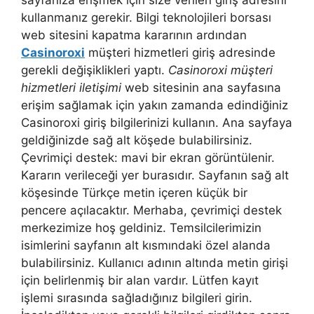
kullanmanız gerekir. Bilgi teknolojileri borsası
web sitesini kapatma kararının ardından
Casinoroxi
müşteri hizmetleri giriş adresinde
gerekli değişiklikleri yaptı.
Casinoroxi müşteri
hizmetleri iletişimi
w
eb sitesinin ana sayfasına
erişim sağlamak için yakın zamanda edindiğiniz
Casinoroxi giriş bilgilerinizi kullanın. Ana sayfaya
geldiğinizde sağ alt köşede bulabilirsiniz.
Çevrimiçi destek: mavi bir ekran görüntülenir.
Kararın verileceği yer burasıdır. Sayfanın sağ alt
köşesinde Türkçe metin içeren küçük bir
pencere açılacaktır. Merhaba, çevrimiçi destek
merkezimize hoş geldiniz. Temsilcilerimizin
isimlerini sayfanın alt kısmındaki özel alanda
bulabilirsiniz. Kullanıcı adının altında metin girişi
için belirlenmiş bir alan vardır. Lütfen kayıt
işlemi sırasında sağladığınız bilgileri girin.