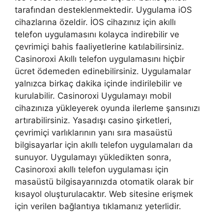
tarafından desteklenmektedir. Uygulama iOS
cihazlarına özeldir. İOS cihazınız için akıllı
telefon uygulamasını kolayca indirebilir ve
çevrimiçi bahis faaliyetlerine katılabilirsiniz.
Casinoroxi Akıllı telefon uygulamasını hiçbir
ücret ödemeden edinebilirsiniz. Uygulamalar
yalnızca birkaç dakika içinde indirilebilir ve
kurulabilir. Casinoroxi Uygulamayı mobil
cihazınıza yükleyerek oyunda ilerleme şansınızı
artırabilirsiniz. Yasadışı casino şirketleri,
çevrimiçi varlıklarının yanı sıra masaüstü
bilgisayarlar için akıllı telefon uygulamaları da
sunuyor. Uygulamayı yükledikten sonra,
Casinoroxi akıllı telefon uygulaması için
masaüstü bilgisayarınızda otomatik olarak bir
kısayol oluşturulacaktır. Web sitesine erişmek
için verilen bağlantıya tıklamanız yeterlidir.