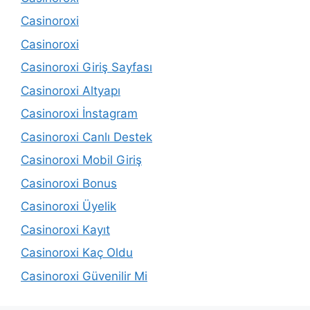
Casinoroxi
Casinoroxi
Casinoroxi Giriş Sayfası
Casinoroxi Altyapı
Casinoroxi İnstagram
Casinoroxi Canlı Destek
Casinoroxi Mobil Giriş
Casinoroxi Bonus
Casinoroxi Üyelik
Casinoroxi Kayıt
Casinoroxi Kaç Oldu
Casinoroxi Güvenilir Mi