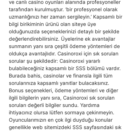
ve canlı casino oyunları alanında profesyoneller
tarafından kurulmuştur. ‘bir profesyonel olarak
uzmanlığınızı her zaman sergileyin.’ Kapsamlı bir
bilgi birikiminin ürünü olan siteye üye
olduğunuzda seçeneklerinizi detaylı bir şekilde
değerlendirebilirsiniz. Üyelerine ek avantajlar
sunmanın yanı sıra çeşitli ödeme yöntemleri de
oldukça avantajlıdır. Casinoroxi için sık sorulan
sorular şu şekildedir: Casinoroxi yararlı
bulabileceğiniz kapsamlı bir SSS bölümü vardır.
Burada bahis, casinolar ve finansla ilgili tüm
sorularınıza kapsamlı yanıtlar bulacaksınız.
Bonus seçenekleri, ödeme yöntemleri ve diğer
ilgili bilgilerin yanı sıra, Casinoroxi sık sorulan
soruları değerli bilgiler sundu. Yardıma
ihtiyacınız olursa lütfen sormaya çekinmeyin.
Oyuncularımızın en çok ilgi duyduğu konular
genellikle web sitemizdeki SSS sayfasındaki sık