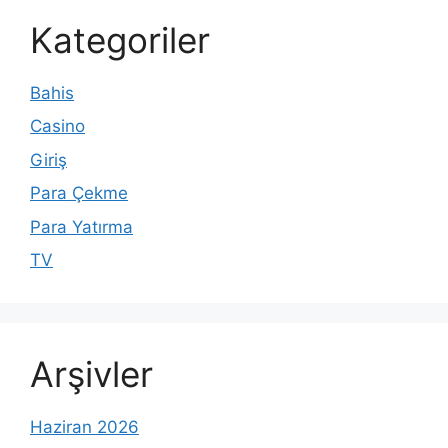
Kategoriler
Bahis
Casino
Giriş
Para Çekme
Para Yatırma
TV
Arşivler
Haziran 2026