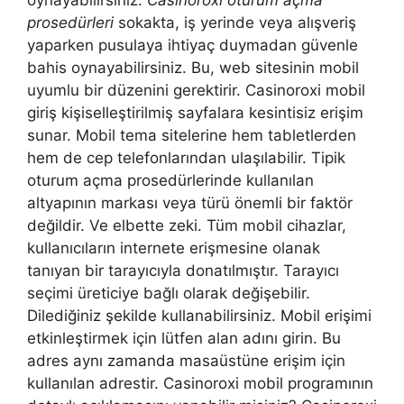
prosedürleri
sokakta, iş yerinde veya alışveriş
yaparken pusulaya ihtiyaç duymadan güvenle
bahis oynayabilirsiniz. Bu, web sitesinin mobil
uyumlu bir düzenini gerektirir. Casinoroxi mobil
giriş kişiselleştirilmiş sayfalara kesintisiz erişim
sunar. Mobil tema sitelerine hem tabletlerden
hem de cep telefonlarından ulaşılabilir. Tipik
oturum açma prosedürlerinde kullanılan
altyapının markası veya türü önemli bir faktör
değildir. Ve elbette zeki. Tüm mobil cihazlar,
kullanıcıların internete erişmesine olanak
tanıyan bir tarayıcıyla donatılmıştır. Tarayıcı
seçimi üreticiye bağlı olarak değişebilir.
Dilediğiniz şekilde kullanabilirsiniz. Mobil erişimi
etkinleştirmek için lütfen alan adını girin. Bu
adres aynı zamanda masaüstüne erişim için
kullanılan adrestir. Casinoroxi mobil programının