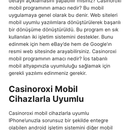
detaylı açıklamasını yapabilir misiniz? Casinoroxi
mobil programının amacı nedir? Bu mobil
uygulamaya genel olarak bu denir. Web siteleri
mobil uyumlu yazılımlara dönüştürülerek başarılı
bir dönüşüme dönüştürüldü. Bu program en sık
kullanılan iki işletim sistemini destekler. Bunu
edinmek için hem eBay’de hem de Google’ın
resmi web sitesinde arayabilirsiniz. Casinoroxi
mobil programının amacı nedir? İos tabanlı
mobil altyapınızla uyumluluğu sağlamak için
gerekli yazılımı edinmeniz gerekir.
Casinoroxi Mobil
Cihazlarla Uyumlu
Casinoroxi mobil cihazlarla uyumlu
IPhone’unuzla sorunsuz bir şekilde entegre
olabilen android işletim sistemini diğer mobil