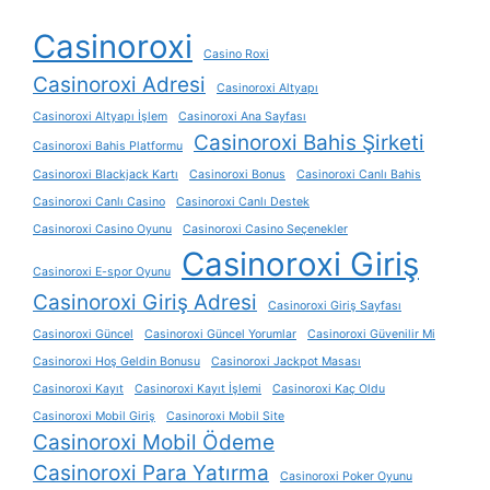
Casinoroxi
Casino Roxi
Casinoroxi Adresi
Casinoroxi Altyapı
Casinoroxi Altyapı İşlem
Casinoroxi Ana Sayfası
Casinoroxi Bahis Şirketi
Casinoroxi Bahis Platformu
Casinoroxi Blackjack Kartı
Casinoroxi Bonus
Casinoroxi Canlı Bahis
Casinoroxi Canlı Casino
Casinoroxi Canlı Destek
Casinoroxi Casino Oyunu
Casinoroxi Casino Seçenekler
Casinoroxi Giriş
Casinoroxi E-spor Oyunu
Casinoroxi Giriş Adresi
Casinoroxi Giriş Sayfası
Casinoroxi Güncel
Casinoroxi Güncel Yorumlar
Casinoroxi Güvenilir Mi
Casinoroxi Hoş Geldin Bonusu
Casinoroxi Jackpot Masası
Casinoroxi Kayıt
Casinoroxi Kayıt İşlemi
Casinoroxi Kaç Oldu
Casinoroxi Mobil Giriş
Casinoroxi Mobil Site
Casinoroxi Mobil Ödeme
Casinoroxi Para Yatırma
Casinoroxi Poker Oyunu