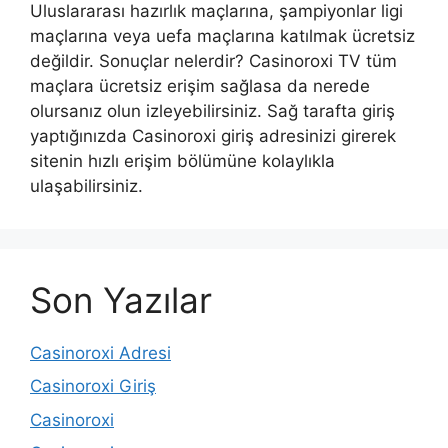
Uluslararası hazırlık maçlarına, şampiyonlar ligi
maçlarına veya uefa maçlarına katılmak ücretsiz
değildir. Sonuçlar nelerdir? Casinoroxi TV tüm
maçlara ücretsiz erişim sağlasa da nerede
olursanız olun izleyebilirsiniz. Sağ tarafta giriş
yaptığınızda Casinoroxi giriş adresinizi girerek
sitenin hızlı erişim bölümüne kolaylıkla
ulaşabilirsiniz.
Son Yazılar
Casinoroxi Adresi
Casinoroxi Giriş
Casinoroxi