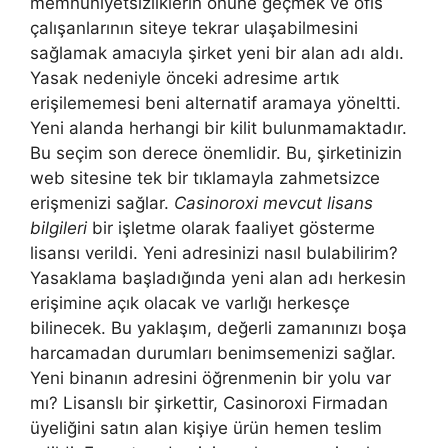
memnuniyetsizliklerin önüne geçmek ve ofis
çalışanlarının siteye tekrar ulaşabilmesini
sağlamak amacıyla şirket yeni bir alan adı aldı.
Yasak nedeniyle önceki adresime artık
erişilememesi beni alternatif aramaya yöneltti.
Yeni alanda herhangi bir kilit bulunmamaktadır.
Bu seçim son derece önemlidir. Bu, şirketinizin
web sitesine tek bir tıklamayla zahmetsizce
erişmenizi sağlar.
Casinoroxi mevcut lisans
bilgileri
bir işletme olarak faaliyet gösterme
lisansı verildi. Yeni adresinizi nasıl bulabilirim?
Yasaklama başladığında yeni alan adı herkesin
erişimine açık olacak ve varlığı herkesçe
bilinecek. Bu yaklaşım, değerli zamanınızı boşa
harcamadan durumları benimsemenizi sağlar.
Yeni binanın adresini öğrenmenin bir yolu var
mı? Lisanslı bir şirkettir, Casinoroxi Firmadan
üyeliğini satın alan kişiye ürün hemen teslim