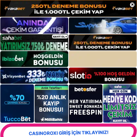
×
CASINOROXI GİRİŞ İÇİN TIKLAYINIZ!