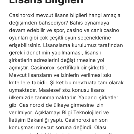
Casinoroxi mevcut lisans bilgileri hangi amaçla
değişimden bahsediyor? Bahis oynamaya
devam edebilir ve spor, casino ve canlı casino
oyunları gibi çok çeşitli oyun seçeneklerine
erişebilirsiniz. Lisanslama kurulumuz tarafından
gerekli denetimin yapılmaması, lisanslı
şirketlerin adreslerini değiştirmesine yol
açmıştır. Casinoroxi sertifikalı bir şirkettir.
Mevcut lisansların ve izinlerin verilmesi sıkı
kriterlere tabidir. Şirket bu mevzuata tam olarak
uymaktadır. Maalesef söz konusu lisans
ülkemizde tanınmamaktadır. Yabancı şirketler
gibi Casinoroxi de ülkeye girmesine izin
verilmiyor. Açıklamayı Bilgi Teknolojileri ve
İletişim Bakanlığı yaptı. Casinoroxi en son
konuşması mevcut soruna değindi. Olası