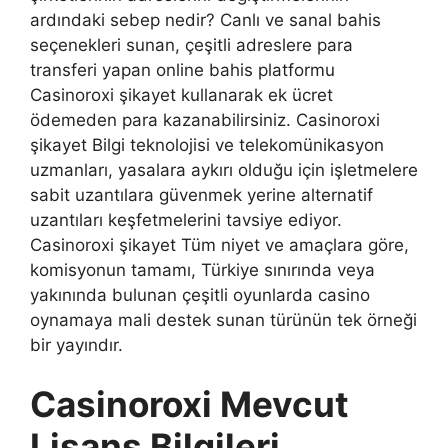
ardındaki sebep nedir? Canlı ve sanal bahis
seçenekleri sunan, çeşitli adreslere para
transferi yapan online bahis platformu
Casinoroxi şikayet kullanarak ek ücret
ödemeden para kazanabilirsiniz. Casinoroxi
şikayet Bilgi teknolojisi ve telekomünikasyon
uzmanları, yasalara aykırı olduğu için işletmelere
sabit uzantılara güvenmek yerine alternatif
uzantıları keşfetmelerini tavsiye ediyor.
Casinoroxi şikayet Tüm niyet ve amaçlara göre,
komisyonun tamamı, Türkiye sınırında veya
yakınında bulunan çeşitli oyunlarda casino
oynamaya mali destek sunan türünün tek örneği
bir yayındır.
Casinoroxi Mevcut
Lisans Bilgileri