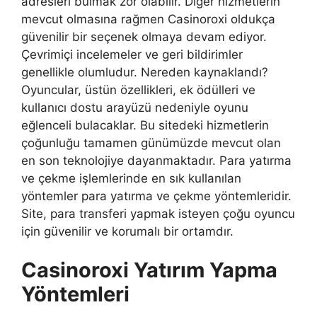
adresleri bulmak zor olabilir. Diğer hizmetlerin
mevcut olmasına rağmen Casinoroxi oldukça
güvenilir bir seçenek olmaya devam ediyor.
Çevrimiçi incelemeler ve geri bildirimler
genellikle olumludur. Nereden kaynaklandı?
Oyuncular, üstün özellikleri, ek ödülleri ve
kullanıcı dostu arayüzü nedeniyle oyunu
eğlenceli bulacaklar. Bu sitedeki hizmetlerin
çoğunluğu tamamen günümüzde mevcut olan
en son teknolojiye dayanmaktadır. Para yatırma
ve çekme işlemlerinde en sık kullanılan
yöntemler para yatırma ve çekme yöntemleridir.
Site, para transferi yapmak isteyen çoğu oyuncu
için güvenilir ve korumalı bir ortamdır.
Casinoroxi Yatırım Yapma
Yöntemleri