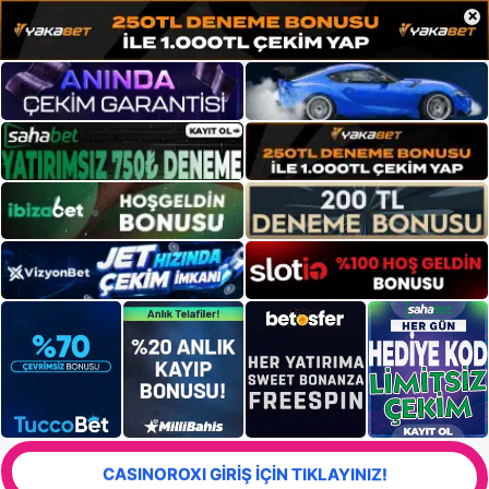
×
CASINOROXI GİRİŞ İÇİN TIKLAYINIZ!