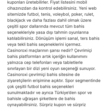
kuponları üretebilirler. Fiyat listesini mobil
cihazınızdan da kontrol edebilirsiniz. Yeni web
sitemizde futbol, ​​tenis, voleybol, poker, rulet,
blackjack ve daha fazlası dahil olmak üzere
çeşitli spor dallarında mevcut tüm bahis
seçenekleriyle yasa dışı tahmin oyunlarına
katılabilirsiniz. Dönüşüm işlemi sanal, ters bahis
veya tekli bahis seçeneklerini içermez.
Casinoroxi maçlarının şansı nedir? Çevrimiçi
bahis platformları artık içeriğin kullanımını
yalnızca cep telefonları veya tabletlerle
sınırlayan bir dizi yeni oyun seçeneği sunuyor.
Casinoroxi çevrimiçi bahis sitesine de
ziyaretçilerin erişimine açıktır. Spor segmentinde
çok çeşitli futbol bahis seçenekleri
sunulmaktadır ve ayrıca Türkiye’den spor ve
bahisle uğraşan şirketlere de bahis
oynayabilirsiniz. Sürpriz kupon ve sürpriz