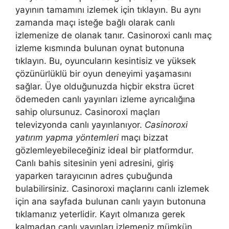
yayının tamamını izlemek için tıklayın. Bu aynı
zamanda maçı isteğe bağlı olarak canlı
izlemenize de olanak tanır. Casinoroxi canlı maç
izleme kısmında bulunan oynat butonuna
tıklayın. Bu, oyuncuların kesintisiz ve yüksek
çözünürlüklü bir oyun deneyimi yaşamasını
sağlar. Üye olduğunuzda hiçbir ekstra ücret
ödemeden canlı yayınları izleme ayrıcalığına
sahip olursunuz. Casinoroxi maçları
televizyonda canlı yayınlanıyor.
Casinoroxi
yatırım yapma yöntemleri
maçı bizzat
gözlemleyebileceğiniz ideal bir platformdur.
Canlı bahis sitesinin yeni adresini, giriş
yaparken tarayıcının adres çubuğunda
bulabilirsiniz. Casinoroxi maçlarını canlı izlemek
için ana sayfada bulunan canlı yayın butonuna
tıklamanız yeterlidir. Kayıt olmanıza gerek
kalmadan canlı yayınları izlemeniz mümkün.