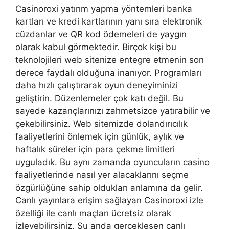
Casinoroxi yatırım yapma yöntemleri banka
kartları ve kredi kartlarının yanı sıra elektronik
cüzdanlar ve QR kod ödemeleri de yaygın
olarak kabul görmektedir. Birçok kişi bu
teknolojileri web sitenize entegre etmenin son
derece faydalı olduğuna inanıyor. Programları
daha hızlı çalıştırarak oyun deneyiminizi
geliştirin. Düzenlemeler çok katı değil. Bu
sayede kazançlarınızı zahmetsizce yatırabilir ve
çekebilirsiniz. Web sitemizde dolandırıcılık
faaliyetlerini önlemek için günlük, aylık ve
haftalık süreler için para çekme limitleri
uyguladık. Bu aynı zamanda oyuncuların casino
faaliyetlerinde nasıl yer alacaklarını seçme
özgürlüğüne sahip oldukları anlamına da gelir.
Canlı yayınlara erişim sağlayan Casinoroxi izle
özelliği ile canlı maçları ücretsiz olarak
izleyebilirsiniz. Şu anda gerçekleşen canlı