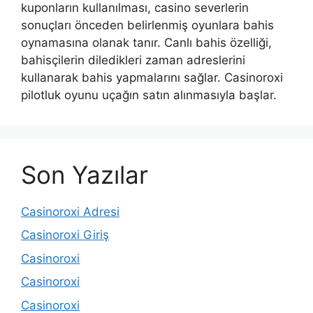
kuponların kullanılması, casino severlerin
sonuçları önceden belirlenmiş oyunlara bahis
oynamasına olanak tanır. Canlı bahis özelliği,
bahisçilerin diledikleri zaman adreslerini
kullanarak bahis yapmalarını sağlar. Casinoroxi
pilotluk oyunu uçağın satın alınmasıyla başlar.
Son Yazılar
Casinoroxi Adresi
Casinoroxi Giriş
Casinoroxi
Casinoroxi
Casinoroxi