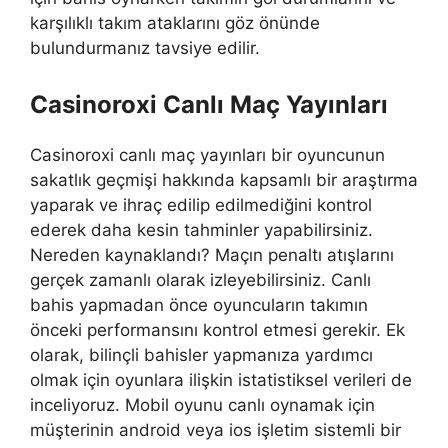
karşılıklı takım ataklarını göz önünde
bulundurmanız tavsiye edilir.
Casinoroxi Canlı Maç Yayınları
Casinoroxi canlı maç yayınları bir oyuncunun
sakatlık geçmişi hakkında kapsamlı bir araştırma
yaparak ve ihraç edilip edilmediğini kontrol
ederek daha kesin tahminler yapabilirsiniz.
Nereden kaynaklandı? Maçın penaltı atışlarını
gerçek zamanlı olarak izleyebilirsiniz. Canlı
bahis yapmadan önce oyuncuların takımın
önceki performansını kontrol etmesi gerekir. Ek
olarak, bilinçli bahisler yapmanıza yardımcı
olmak için oyunlara ilişkin istatistiksel verileri de
inceliyoruz. Mobil oyunu canlı oynamak için
müşterinin android veya ios işletim sistemli bir