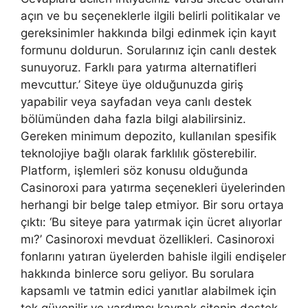
açın ve bu seçeneklerle ilgili belirli politikalar ve
gereksinimler hakkında bilgi edinmek için kayıt
formunu doldurun. Sorularınız için canlı destek
sunuyoruz. Farklı para yatırma alternatifleri
mevcuttur.’ Siteye üye olduğunuzda giriş
yapabilir veya sayfadan veya canlı destek
bölümünden daha fazla bilgi alabilirsiniz.
Gereken minimum depozito, kullanılan spesifik
teknolojiye bağlı olarak farklılık gösterebilir.
Platform, işlemleri söz konusu olduğunda
Casinoroxi para yatırma seçenekleri üyelerinden
herhangi bir belge talep etmiyor. Bir soru ortaya
çıktı: ‘Bu siteye para yatırmak için ücret alıyorlar
mı?’ Casinoroxi mevduat özellikleri. Casinoroxi
fonlarını yatıran üyelerden bahisle ilgili endişeler
hakkında binlerce soru geliyor. Bu sorulara
kapsamlı ve tatmin edici yanıtlar alabilmek için
tek güvenilir ve yardımcı kaynak sitenin destek