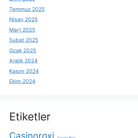
Temmuz 2025
Nisan 2025
Mart 2025
Şubat 2025
Ocak 2025
Aralık 2024
Kasım 2024
Ekim 2024
Etiketler
Casinoroxi
Casino Roxi