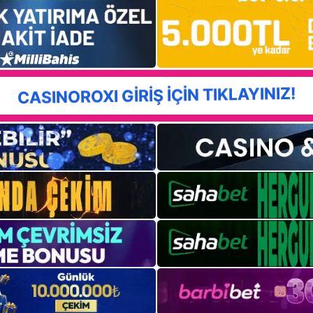
CASINOROXI GİRİŞ İÇİN TIKLAYINIZ!