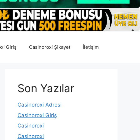
xi Giriş
Casinoroxi Şikayet
İletişim
Son Yazılar
Casinoroxi Adresi
Casinoroxi Giriş
Casinoroxi
Casinoroxi