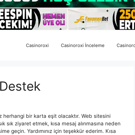
Casinoroxi
Casinoroxi İnceleme
Casinoro
 Destek
herhangi bir karta eşit olacaktır. Web sitesini
 sık sık ziyaret etmek, kısa mesaj alınmasına neden
tişime geçin. Yardımınız için teşekkür ederim. Kısa