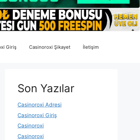
xi Giriş
Casinoroxi Şikayet
İletişim
Son Yazılar
Casinoroxi Adresi
Casinoroxi Giriş
Casinoroxi
Casinoroxi