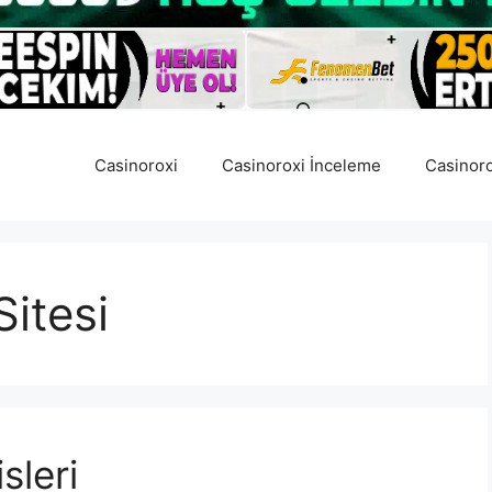
Casinoroxi
Casinoroxi İnceleme
Casinoro
Sitesi
sleri