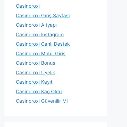
Casinoroxi
Casinoroxi Giriş Sayfası
Casinoroxi Altyapı
Casinoroxi İnstagram
Casinoroxi Canlı Destek
Casinoroxi Mobil Giriş
Casinoroxi Bonus
Casinoroxi Üyelik
Casinoroxi Kayıt
Casinoroxi Kaç Oldu
Casinoroxi Güvenilir Mi