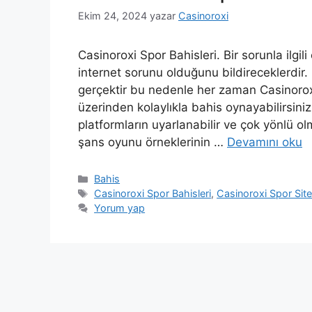
Ekim 24, 2024
yazar
Casinoroxi
Casinoroxi Spor Bahisleri. Bir sorunla ilgili
internet sorunu olduğunu bildireceklerdir.
gerçektir bu nedenle her zaman Casinoroxi 
üzerinden kolaylıkla bahis oynayabilirsin
platformların uyarlanabilir ve çok yönlü ol
şans oyunu örneklerinin …
Devamını oku
Kategoriler
Bahis
Etiketler
Casinoroxi Spor Bahisleri
,
Casinoroxi Spor Site
Yorum yap