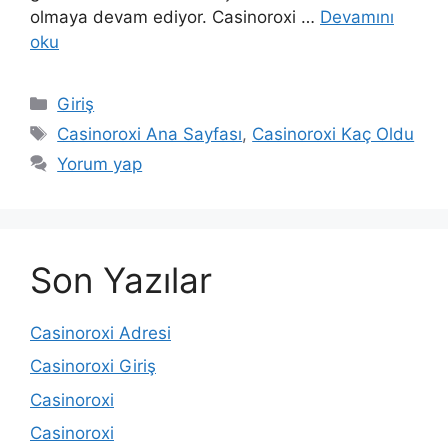
olmaya devam ediyor. Casinoroxi …
Devamını
oku
Kategoriler
Giriş
Etiketler
Casinoroxi Ana Sayfası
,
Casinoroxi Kaç Oldu
Yorum yap
Son Yazılar
Casinoroxi Adresi
Casinoroxi Giriş
Casinoroxi
Casinoroxi