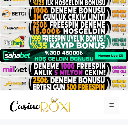
İçeriğe
atla
Menü