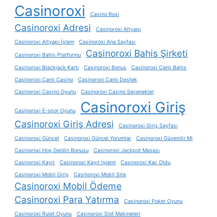
Casinoroxi
Casino Roxi
Casinoroxi Adresi
Casinoroxi Altyapı
Casinoroxi Altyapı İşlem
Casinoroxi Ana Sayfası
Casinoroxi Bahis Şirketi
Casinoroxi Bahis Platformu
Casinoroxi Blackjack Kartı
Casinoroxi Bonus
Casinoroxi Canlı Bahis
Casinoroxi Canlı Casino
Casinoroxi Canlı Destek
Casinoroxi Casino Oyunu
Casinoroxi Casino Seçenekler
Casinoroxi Giriş
Casinoroxi E-spor Oyunu
Casinoroxi Giriş Adresi
Casinoroxi Giriş Sayfası
Casinoroxi Güncel
Casinoroxi Güncel Yorumlar
Casinoroxi Güvenilir Mi
Casinoroxi Hoş Geldin Bonusu
Casinoroxi Jackpot Masası
Casinoroxi Kayıt
Casinoroxi Kayıt İşlemi
Casinoroxi Kaç Oldu
Casinoroxi Mobil Giriş
Casinoroxi Mobil Site
Casinoroxi Mobil Ödeme
Casinoroxi Para Yatırma
Casinoroxi Poker Oyunu
Casinoroxi Rulet Oyunu
Casinoroxi Slot Makineleri