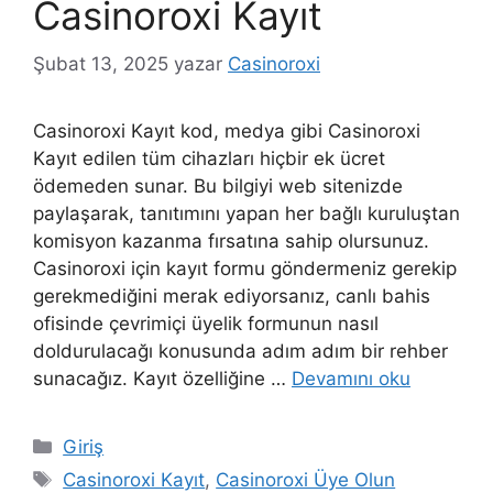
Casinoroxi Kayıt
Şubat 13, 2025
yazar
Casinoroxi
Casinoroxi Kayıt kod, medya gibi Casinoroxi
Kayıt edilen tüm cihazları hiçbir ek ücret
ödemeden sunar. Bu bilgiyi web sitenizde
paylaşarak, tanıtımını yapan her bağlı kuruluştan
komisyon kazanma fırsatına sahip olursunuz.
Casinoroxi için kayıt formu göndermeniz gerekip
gerekmediğini merak ediyorsanız, canlı bahis
ofisinde çevrimiçi üyelik formunun nasıl
doldurulacağı konusunda adım adım bir rehber
sunacağız. Kayıt özelliğine …
Devamını oku
Kategoriler
Giriş
Etiketler
Casinoroxi Kayıt
,
Casinoroxi Üye Olun