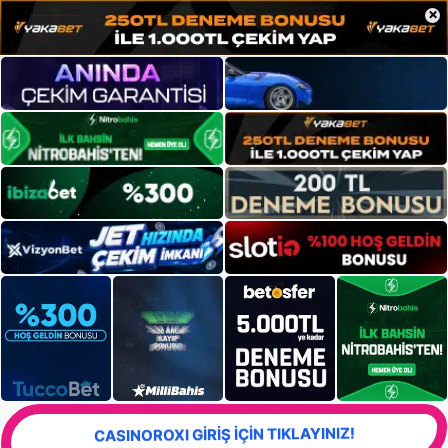
×
CASINOROXI GİRİŞ İÇİN TIKLAYINIZ!