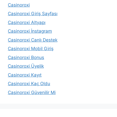
Casinoroxi
Casinoroxi Giriş Sayfası
Casinoroxi Altyapı
Casinoroxi İnstagram
Casinoroxi Canlı Destek
Casinoroxi Mobil Giriş
Casinoroxi Bonus
Casinoroxi Üyelik
Casinoroxi Kayıt
Casinoroxi Kaç Oldu
Casinoroxi Güvenilir Mi