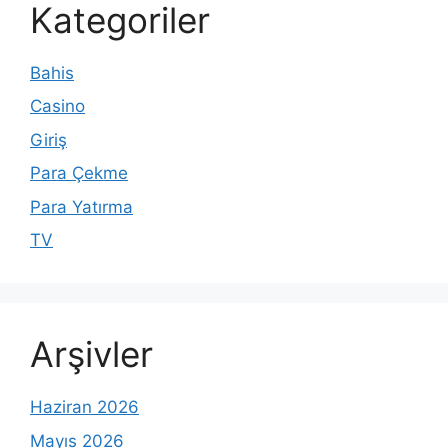
Kategoriler
Bahis
Casino
Giriş
Para Çekme
Para Yatırma
TV
Arşivler
Haziran 2026
Mayıs 2026