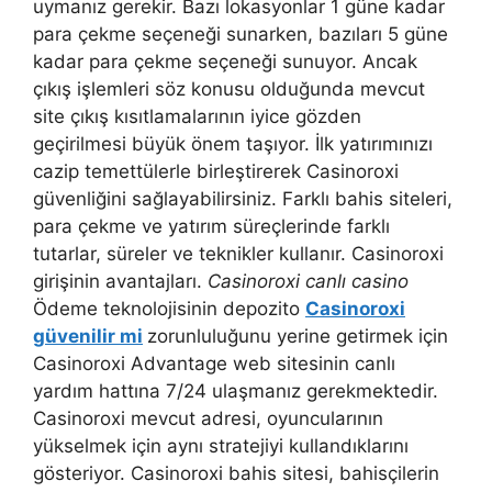
uymanız gerekir. Bazı lokasyonlar 1 güne kadar
para çekme seçeneği sunarken, bazıları 5 güne
kadar para çekme seçeneği sunuyor. Ancak
çıkış işlemleri söz konusu olduğunda mevcut
site çıkış kısıtlamalarının iyice gözden
geçirilmesi büyük önem taşıyor. İlk yatırımınızı
cazip temettülerle birleştirerek Casinoroxi
güvenliğini sağlayabilirsiniz. Farklı bahis siteleri,
para çekme ve yatırım süreçlerinde farklı
tutarlar, süreler ve teknikler kullanır. Casinoroxi
girişinin avantajları.
Casinoroxi canlı casino
Ödeme teknolojisinin depozito
Casinoroxi
güvenilir mi
zorunluluğunu yerine getirmek için
Casinoroxi Advantage web sitesinin canlı
yardım hattına 7/24 ulaşmanız gerekmektedir.
Casinoroxi mevcut adresi, oyuncularının
yükselmek için aynı stratejiyi kullandıklarını
gösteriyor. Casinoroxi bahis sitesi, bahisçilerin