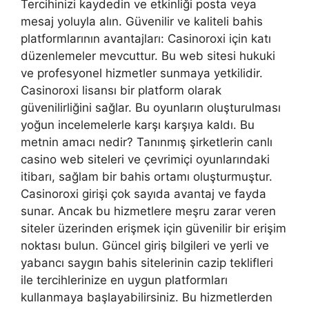
Tercihinizi kaydedin ve etkinliği posta veya
mesaj yoluyla alın. Güvenilir ve kaliteli bahis
platformlarının avantajları: Casinoroxi için katı
düzenlemeler mevcuttur. Bu web sitesi hukuki
ve profesyonel hizmetler sunmaya yetkilidir.
Casinoroxi lisansı bir platform olarak
güvenilirliğini sağlar. Bu oyunların oluşturulması
yoğun incelemelerle karşı karşıya kaldı. Bu
metnin amacı nedir? Tanınmış şirketlerin canlı
casino web siteleri ve çevrimiçi oyunlarındaki
itibarı, sağlam bir bahis ortamı oluşturmuştur.
Casinoroxi girişi çok sayıda avantaj ve fayda
sunar. Ancak bu hizmetlere meşru zarar veren
siteler üzerinden erişmek için güvenilir bir erişim
noktası bulun. Güncel giriş bilgileri ve yerli ve
yabancı saygın bahis sitelerinin cazip teklifleri
ile tercihlerinize en uygun platformları
kullanmaya başlayabilirsiniz. Bu hizmetlerden