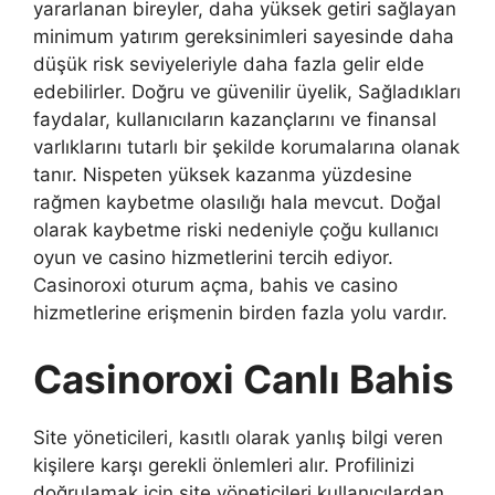
yararlanan bireyler, daha yüksek getiri sağlayan
minimum yatırım gereksinimleri sayesinde daha
düşük risk seviyeleriyle daha fazla gelir elde
edebilirler. Doğru ve güvenilir üyelik, Sağladıkları
faydalar, kullanıcıların kazançlarını ve finansal
varlıklarını tutarlı bir şekilde korumalarına olanak
tanır. Nispeten yüksek kazanma yüzdesine
rağmen kaybetme olasılığı hala mevcut. Doğal
olarak kaybetme riski nedeniyle çoğu kullanıcı
oyun ve casino hizmetlerini tercih ediyor.
Casinoroxi oturum açma, bahis ve casino
hizmetlerine erişmenin birden fazla yolu vardır.
Casinoroxi Canlı Bahis
Site yöneticileri, kasıtlı olarak yanlış bilgi veren
kişilere karşı gerekli önlemleri alır. Profilinizi
doğrulamak için site yöneticileri kullanıcılardan