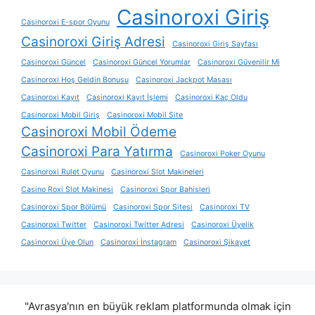
Casinoroxi Giriş
Casinoroxi E-spor Oyunu
Casinoroxi Giriş Adresi
Casinoroxi Giriş Sayfası
Casinoroxi Güncel
Casinoroxi Güncel Yorumlar
Casinoroxi Güvenilir Mi
Casinoroxi Hoş Geldin Bonusu
Casinoroxi Jackpot Masası
Casinoroxi Kayıt
Casinoroxi Kayıt İşlemi
Casinoroxi Kaç Oldu
Casinoroxi Mobil Giriş
Casinoroxi Mobil Site
Casinoroxi Mobil Ödeme
Casinoroxi Para Yatırma
Casinoroxi Poker Oyunu
Casinoroxi Rulet Oyunu
Casinoroxi Slot Makineleri
Casino Roxi Slot Makinesi
Casinoroxi Spor Bahisleri
Casinoroxi Spor Bölümü
Casinoroxi Spor Sitesi
Casinoroxi TV
Casinoroxi Twitter
Casinoroxi Twitter Adresi
Casinoroxi Üyelik
Casinoroxi Üye Olun
Casinoroxi İnstagram
Casinoroxi Şikayet
"Avrasya'nın en büyük reklam platformunda olmak için