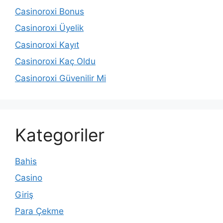
Casinoroxi Bonus
Casinoroxi Üyelik
Casinoroxi Kayıt
Casinoroxi Kaç Oldu
Casinoroxi Güvenilir Mi
Kategoriler
Bahis
Casino
Giriş
Para Çekme