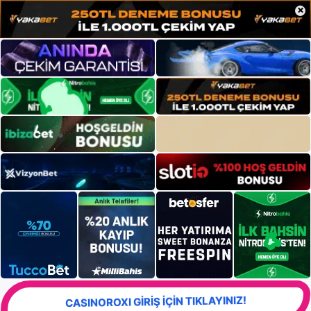
×
CASINOROXI GİRİŞ İÇİN TIKLAYINIZ!