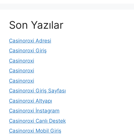
Son Yazılar
Casinoroxi Adresi
Casinoroxi Giriş
Casinoroxi
Casinoroxi
Casinoroxi
Casinoroxi Giriş Sayfası
Casinoroxi Altyapı
Casinoroxi İnstagram
Casinoroxi Canlı Destek
Casinoroxi Mobil Giriş