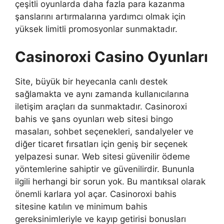
çeşitli oyunlarda daha fazla para kazanma
şanslarını artırmalarına yardımcı olmak için
yüksek limitli promosyonlar sunmaktadır.
Casinoroxi Casino Oyunları
Site, büyük bir heyecanla canlı destek
sağlamakta ve aynı zamanda kullanıcılarına
iletişim araçları da sunmaktadır. Casinoroxi
bahis ve şans oyunları web sitesi bingo
masaları, sohbet seçenekleri, sandalyeler ve
diğer ticaret fırsatları için geniş bir seçenek
yelpazesi sunar. Web sitesi güvenilir ödeme
yöntemlerine sahiptir ve güvenilirdir. Bununla
ilgili herhangi bir sorun yok. Bu mantıksal olarak
önemli karlara yol açar. Casinoroxi bahis
sitesine katılın ve minimum bahis
gereksinimleriyle ve kayıp getirisi bonusları