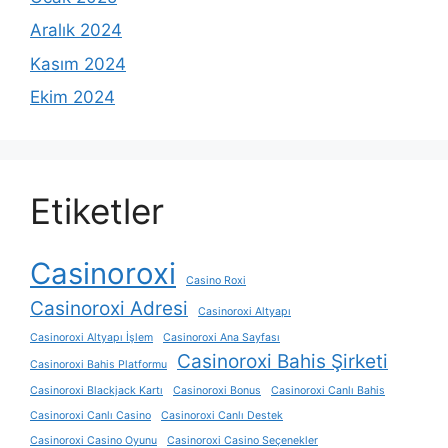
Aralık 2024
Kasım 2024
Ekim 2024
Etiketler
Casinoroxi
Casino Roxi
Casinoroxi Adresi
Casinoroxi Altyapı
Casinoroxi Altyapı İşlem
Casinoroxi Ana Sayfası
Casinoroxi Bahis Şirketi
Casinoroxi Bahis Platformu
Casinoroxi Blackjack Kartı
Casinoroxi Bonus
Casinoroxi Canlı Bahis
Casinoroxi Canlı Casino
Casinoroxi Canlı Destek
Casinoroxi Casino Oyunu
Casinoroxi Casino Seçenekler