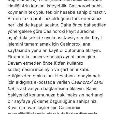
kimliğinizin kanıtını isteyebilir. Casinoroxi bahis
koymanın tek yolu tek bir hesaba sahip olmaktır.
Birden fazla profiliniz olduğunu fark ederseniz
her ikisi de kapatılacaktır. Daha önce bahsedilen
yönergelere göre Casinoroxi kayıt sürecine
aşağıdaki şekilde uyulması tavsiye edilir: Kayıt
işlemini tamamlamak için Casinoroxi ana
sayfasında yer alan kayıt ol butonuna tıklayın.
Ekranda kullanıcı ve hesap ayrıntılarını girin.
Devam etmeden önce lütfen kullanıcı
sözleşmesini inceleyin ve şartlarını kabul
ettiğinizden emin olun. Hesabınızı onaylamak
için aldığınız e-postada verilen
Casinoroxi canlı
bahis
aktivasyon bağlantısına tıklayın. Bahis
bakiyenizi konumunuza bakılmaksızın herhangi
bir sayfaya yükleme özgürlüğüne sahipsiniz.
Kayıt olmayan kişiler için Casinoroxi
güvenilirliğini toplu olarak değerlendirmemiz