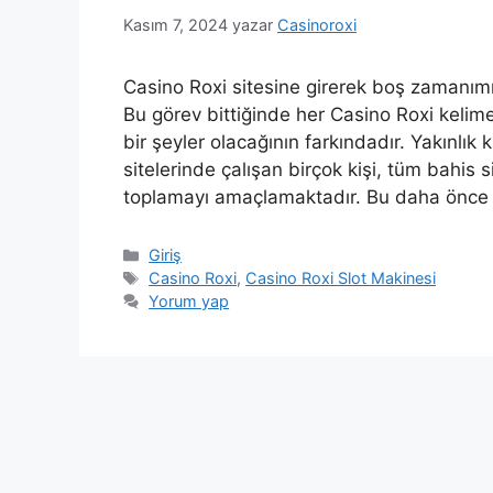
Kasım 7, 2024
yazar
Casinoroxi
Casino Roxi sitesine girerek boş zamanımı
Bu görev bittiğinde her Casino Roxi kelimes
bir şeyler olacağının farkındadır. Yakınlı
sitelerinde çalışan birçok kişi, tüm bahis s
toplamayı amaçlamaktadır. Bu daha önc
Kategoriler
Giriş
Etiketler
Casino Roxi
,
Casino Roxi Slot Makinesi
Yorum yap