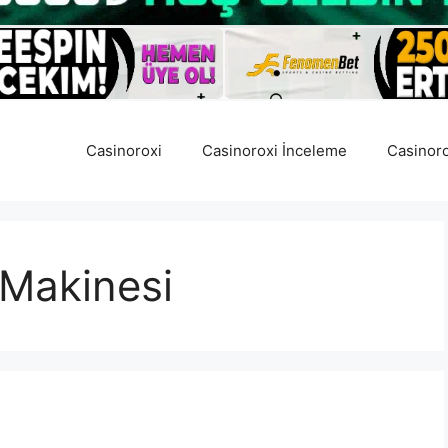
Casinoroxi
Casinoroxi İnceleme
Casinoro
 Makinesi