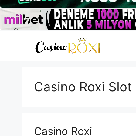
İçeriğe
atla
Casino Roxi Slot
Casino Roxi