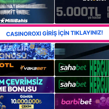
CASINOROXI GİRİŞ İÇİN TIKLAYINIZ!