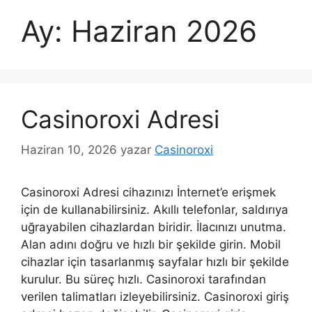
Ay:
Haziran 2026
Casinoroxi Adresi
Haziran 10, 2026
yazar
Casinoroxi
Casinoroxi Adresi cihazınızı İnternet’e erişmek
için de kullanabilirsiniz. Akıllı telefonlar, saldırıya
uğrayabilen cihazlardan biridir. İlacınızı unutma.
Alan adını doğru ve hızlı bir şekilde girin. Mobil
cihazlar için tasarlanmış sayfalar hızlı bir şekilde
kurulur. Bu süreç hızlı. Casinoroxi tarafından
verilen talimatları izleyebilirsiniz. Casinoroxi giriş