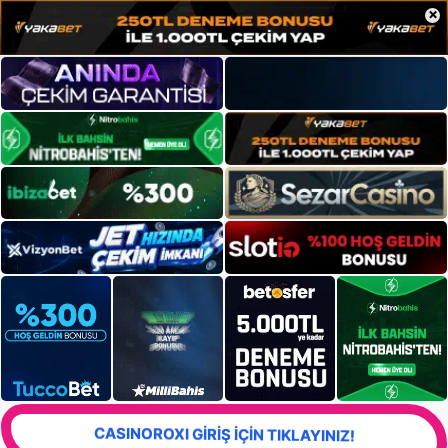
×
CASINOROXI GİRİŞ İÇİN TIKLAYINIZ!