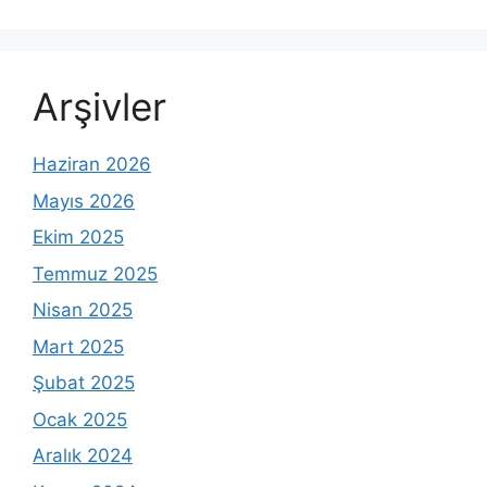
Arşivler
Haziran 2026
Mayıs 2026
Ekim 2025
Temmuz 2025
Nisan 2025
Mart 2025
Şubat 2025
Ocak 2025
Aralık 2024