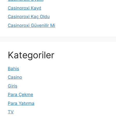
Casinoroxi Kayıt
Casinoroxi Kaç Oldu
Casinoroxi Güvenilir Mi
Kategoriler
Bahis
Casino
Giriş
Para Çekme
Para Yatırma
TV