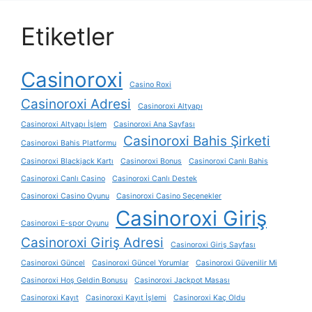
Etiketler
Casinoroxi
Casino Roxi
Casinoroxi Adresi
Casinoroxi Altyapı
Casinoroxi Altyapı İşlem
Casinoroxi Ana Sayfası
Casinoroxi Bahis Şirketi
Casinoroxi Bahis Platformu
Casinoroxi Blackjack Kartı
Casinoroxi Bonus
Casinoroxi Canlı Bahis
Casinoroxi Canlı Casino
Casinoroxi Canlı Destek
Casinoroxi Casino Oyunu
Casinoroxi Casino Seçenekler
Casinoroxi Giriş
Casinoroxi E-spor Oyunu
Casinoroxi Giriş Adresi
Casinoroxi Giriş Sayfası
Casinoroxi Güncel
Casinoroxi Güncel Yorumlar
Casinoroxi Güvenilir Mi
Casinoroxi Hoş Geldin Bonusu
Casinoroxi Jackpot Masası
Casinoroxi Kayıt
Casinoroxi Kayıt İşlemi
Casinoroxi Kaç Oldu