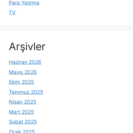
Para Yatırma
TV
Arşivler
Haziran 2026
Mayıs 2026
Ekim 2025
Temmuz 2025
Nisan 2025
Mart 2025
Şubat 2025
Ocak 2025