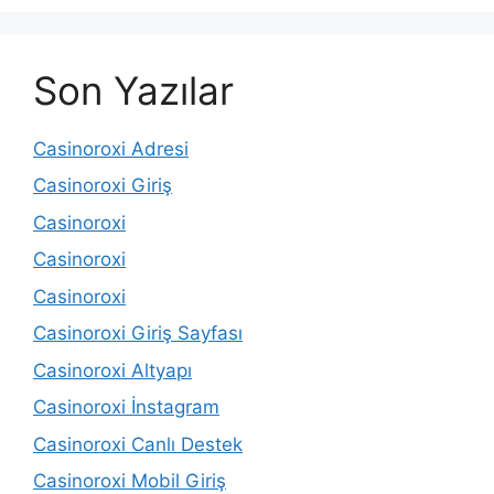
Son Yazılar
Casinoroxi Adresi
Casinoroxi Giriş
Casinoroxi
Casinoroxi
Casinoroxi
Casinoroxi Giriş Sayfası
Casinoroxi Altyapı
Casinoroxi İnstagram
Casinoroxi Canlı Destek
Casinoroxi Mobil Giriş