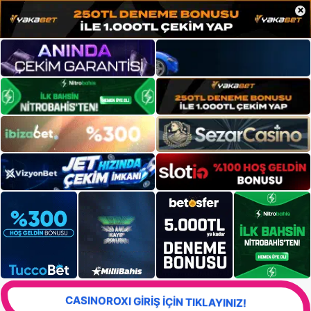
×
CASINOROXI GİRİŞ İÇİN TIKLAYINIZ!