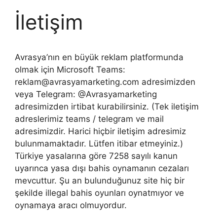
İletişim
Avrasya’nın en büyük reklam platformunda
olmak için Microsoft Teams:
reklam@avrasyamarketing.com
adresimizden
veya Telegram: @Avrasyamarketing
adresimizden irtibat kurabilirsiniz. (Tek iletişim
adreslerimiz teams / telegram ve mail
adresimizdir. Harici hiçbir iletişim adresimiz
bulunmamaktadır. Lütfen itibar etmeyiniz.)
Türkiye yasalarına göre 7258 sayılı kanun
uyarınca yasa dışı bahis oynamanın cezaları
mevcuttur. Şu an bulunduğunuz site hiç bir
şekilde illegal bahis oyunları oynatmıyor ve
oynamaya aracı olmuyordur.