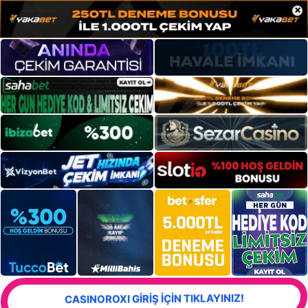
×
CASINOROXI GİRİŞ İÇİN TIKLAYINIZ!