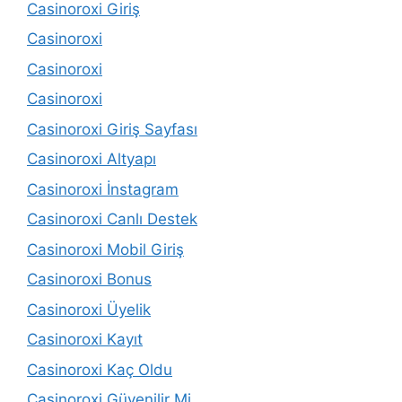
Casinoroxi Giriş
Casinoroxi
Casinoroxi
Casinoroxi
Casinoroxi Giriş Sayfası
Casinoroxi Altyapı
Casinoroxi İnstagram
Casinoroxi Canlı Destek
Casinoroxi Mobil Giriş
Casinoroxi Bonus
Casinoroxi Üyelik
Casinoroxi Kayıt
Casinoroxi Kaç Oldu
Casinoroxi Güvenilir Mi