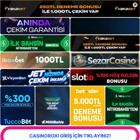
×
CASINOROXI GİRİŞ İÇİN TIKLAYINIZ!