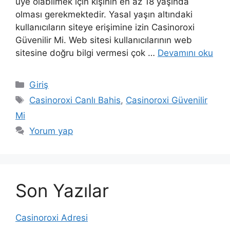
üye olabilmek için kişinin en az 18 yaşında
olması gerekmektedir. Yasal yaşın altındaki
kullanıcıların siteye erişimine izin Casinoroxi
Güvenilir Mi. Web sitesi kullanıcılarının web
sitesine doğru bilgi vermesi çok …
Devamını oku
Kategoriler
Giriş
Etiketler
Casinoroxi Canlı Bahis
,
Casinoroxi Güvenilir
Mi
Yorum yap
Son Yazılar
Casinoroxi Adresi