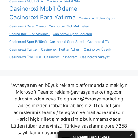
Casinoroxi Mobil Giriş
Casinoroxi Mobil Site
Casinoroxi Mobil Ödeme
Casinoroxi Para Yatırma
Casinoroxi Poker Oyunu
Casinoroxi Rulet Oyunu
Casinoroxi Slot Makineleri
Casino Roxi Slot Makinesi
Casinoroxi Spor Bahisleri
Casinoroxi Spor Bölümü
Casinoroxi Spor Sitesi
Casinoroxi TV
Casinoroxi Twitter
Casinoroxi Twitter Adresi
Casinoroxi Üyelik
Casinoroxi Üye Olun
Casinoroxi İnstagram
Casinoroxi Şikayet
"Avrasya'nın en büyük reklam platformunda olmak için
Microsoft Teams:
reklam@avrasyamarketing.com
adresimizden veya Telegram: @Avrasyamarketing
adresimizden irtibat kurabilirsiniz. (Tek iletişim
adreslerimiz teams / telegram ve mail adresimizdir.
Harici hiçbir iletişim adresimiz bulunmamaktadır.
Lütfen itibar etmeyiniz.) Türkiye yasalarına göre 7258
sayılı kanun uyarınca yasa dışı bahis oynamanın