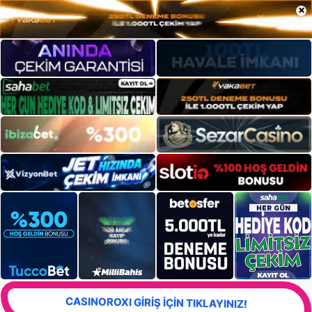
×
CASINOROXI GİRİŞ İÇİN TIKLAYINIZ!