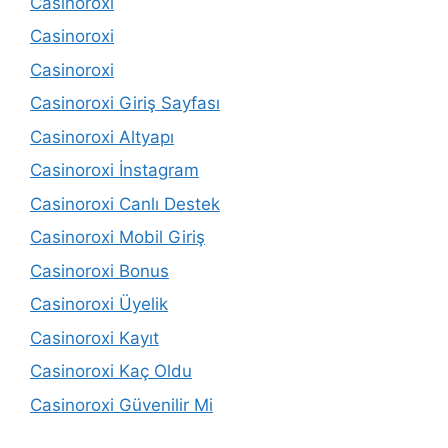
Casinoroxi
Casinoroxi
Casinoroxi
Casinoroxi Giriş Sayfası
Casinoroxi Altyapı
Casinoroxi İnstagram
Casinoroxi Canlı Destek
Casinoroxi Mobil Giriş
Casinoroxi Bonus
Casinoroxi Üyelik
Casinoroxi Kayıt
Casinoroxi Kaç Oldu
Casinoroxi Güvenilir Mi