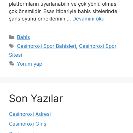
platformların uyarlanabilir ve çok yönlü olması
çok önemlidir. Esas itibariyle bahis sitelerinde
şans oyunu örneklerinin …
Devamını oku
Kategoriler
Bahis
Etiketler
Casinoroxi Spor Bahisleri
,
Casinoroxi Spor
Sitesi
Yorum yap
Son Yazılar
Casinoroxi Adresi
Casinoroxi Giriş