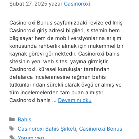
Şubat 27, 2025
yazar
Casinoroxi
Casinoroxi Bonus sayfamızdaki revize edilmiş
Casinoroxi giriş adresi bilgileri, sistemin hem
bilgisayar hem de mobil versiyonlarına erişim
konusunda rehberlik almak için mükemmel bir
kaynak görevi görmektedir. Casinoroxi bahis
sitesinin yeni web sitesi yayına girmiştir.
Casinoroxi, küresel kuruluşlar tarafından
defalarca incelenmesine rağmen bahis
tutkunlarından sürekli olarak övgüler almış ve
tüm incelemelerden tam puan almıştır.
Casinoroxi bahis …
Devamını oku
Kategoriler
Bahis
Etiketler
Casinoroxi Bahis Şirketi
,
Casinoroxi Bonus
Yorum yap