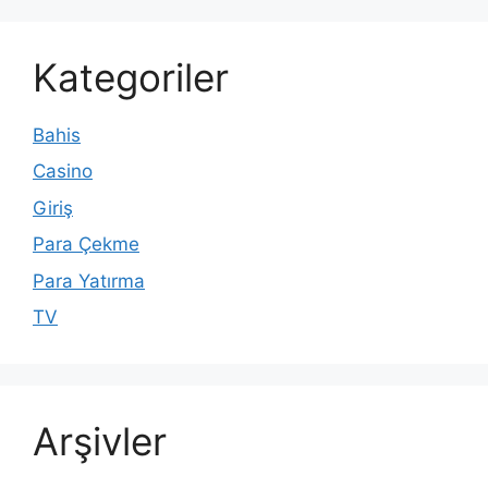
Kategoriler
Bahis
Casino
Giriş
Para Çekme
Para Yatırma
TV
Arşivler