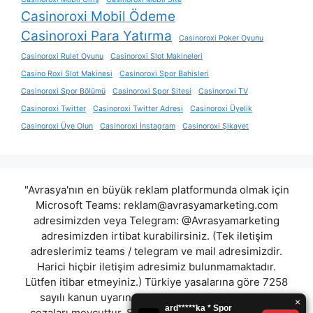
Casinoroxi Mobil Ödeme
Casinoroxi Para Yatırma
Casinoroxi Poker Oyunu
Casinoroxi Rulet Oyunu
Casinoroxi Slot Makineleri
Casino Roxi Slot Makinesi
Casinoroxi Spor Bahisleri
Casinoroxi Spor Bölümü
Casinoroxi Spor Sitesi
Casinoroxi TV
Casinoroxi Twitter
Casinoroxi Twitter Adresi
Casinoroxi Üyelik
Casinoroxi Üye Olun
Casinoroxi İnstagram
Casinoroxi Şikayet
"Avrasya'nın en büyük reklam platformunda olmak için
Microsoft Teams:
reklam@avrasyamarketing.com
adresimizden veya Telegram: @Avrasyamarketing
adresimizden irtibat kurabilirsiniz. (Tek iletişim
adreslerimiz teams / telegram ve mail adresimizdir.
Harici hiçbir iletişim adresimiz bulunmamaktadır.
Lütfen itibar etmeyiniz.) Türkiye yasalarına göre 7258
sayılı kanun uyarınca yasa dışı bahis oynamanın
cezaları mevcuttur. Şu an bulunduğunuz site hiç bir