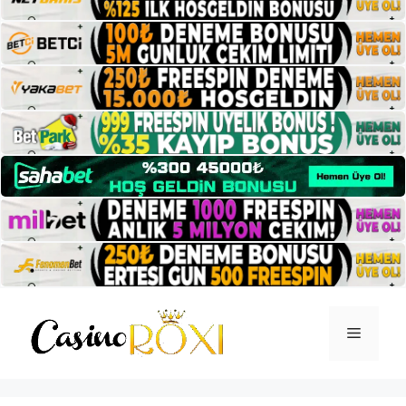
İçeriğe
atla
Menü