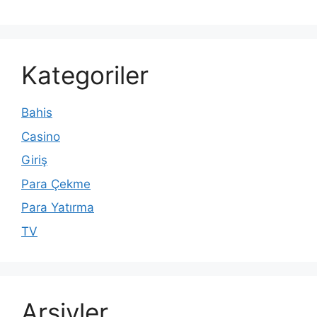
Kategoriler
Bahis
Casino
Giriş
Para Çekme
Para Yatırma
TV
Arşivler