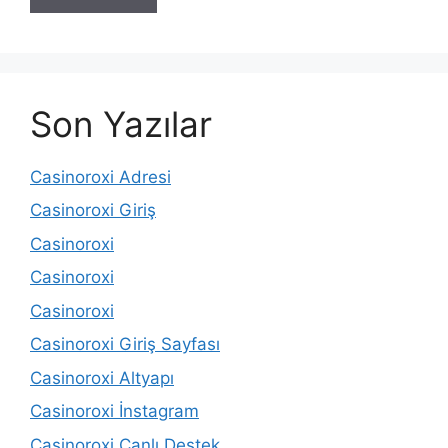
Son Yazılar
Casinoroxi Adresi
Casinoroxi Giriş
Casinoroxi
Casinoroxi
Casinoroxi
Casinoroxi Giriş Sayfası
Casinoroxi Altyapı
Casinoroxi İnstagram
Casinoroxi Canlı Destek