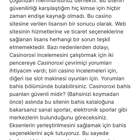
çoğundan memnunsunuz demektir. Bu sitenin
güvenilirliği karşılaştığım hiç kimse için hiçbir
zaman endişe kaynağı olmadı. Bu casino
sitesine verilen lisansın bir sonucu olarak. Web
sitesinin hizmetlerine ve ticaret seçeneklerine
sağlanan lisans herhangi bir sorun teşkil
etmemektedir. Bazı nedenlerden dolayı,
Casinoroxi incelemesini çalıştırmak için iki
pencereye
Casinoroxi çevrimiçi yorumları
ihtiyacım vardı; biri casino incelemeleri için,
diğeri ise slot makinesi oyunları için. Yorumları
bahis bölümünde bulabilirsiniz. Casinoroxi bahis
puanları güvenli midir? (Bahsinizi koymadan
önce) aslında bu sitenin bahis kataloğuna
bakarsanız sanal sporlar, elektronik sporlar gibi
merkezlerin bulunduğunu göreceksiniz.
Eksenlerin yerleştirilmesini sağlamak için bahis
seçeneklerini açık tutuyoruz. Bu sayede