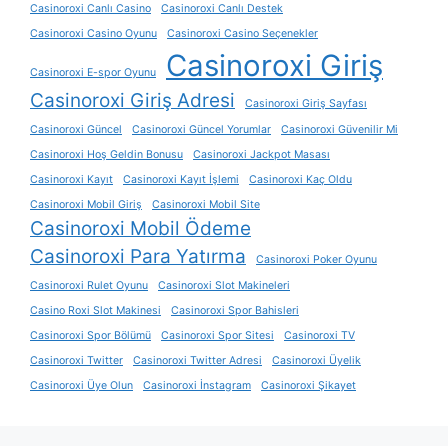
Casinoroxi Canlı Casino
Casinoroxi Canlı Destek
Casinoroxi Casino Oyunu
Casinoroxi Casino Seçenekler
Casinoroxi Giriş
Casinoroxi E-spor Oyunu
Casinoroxi Giriş Adresi
Casinoroxi Giriş Sayfası
Casinoroxi Güncel
Casinoroxi Güncel Yorumlar
Casinoroxi Güvenilir Mi
Casinoroxi Hoş Geldin Bonusu
Casinoroxi Jackpot Masası
Casinoroxi Kayıt
Casinoroxi Kayıt İşlemi
Casinoroxi Kaç Oldu
Casinoroxi Mobil Giriş
Casinoroxi Mobil Site
Casinoroxi Mobil Ödeme
Casinoroxi Para Yatırma
Casinoroxi Poker Oyunu
Casinoroxi Rulet Oyunu
Casinoroxi Slot Makineleri
Casino Roxi Slot Makinesi
Casinoroxi Spor Bahisleri
Casinoroxi Spor Bölümü
Casinoroxi Spor Sitesi
Casinoroxi TV
Casinoroxi Twitter
Casinoroxi Twitter Adresi
Casinoroxi Üyelik
Casinoroxi Üye Olun
Casinoroxi İnstagram
Casinoroxi Şikayet