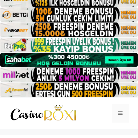
İçeriğe
atla
Menü