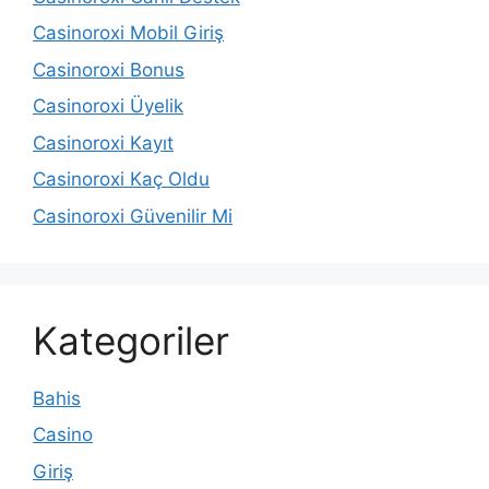
Casinoroxi Mobil Giriş
Casinoroxi Bonus
Casinoroxi Üyelik
Casinoroxi Kayıt
Casinoroxi Kaç Oldu
Casinoroxi Güvenilir Mi
Kategoriler
Bahis
Casino
Giriş