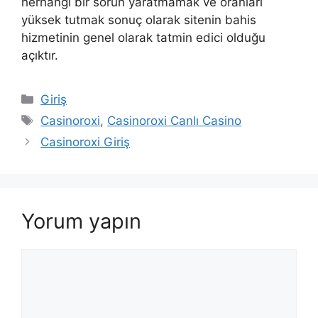
herhangi bir sorun yaratmamak ve oranları
yüksek tutmak sonuç olarak sitenin bahis
hizmetinin genel olarak tatmin edici olduğu
açıktır.
Kategoriler
Giriş
Etiketler
Casinoroxi
,
Casinoroxi Canlı Casino
Casinoroxi Giriş
Yorum yapın
Yorum