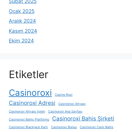
Şubat 2025
Ocak 2025
Aralık 2024
Kasım 2024
Ekim 2024
Etiketler
Casinoroxi
Casino Roxi
Casinoroxi Adresi
Casinoroxi Altyapı
Casinoroxi Altyapı İşlem
Casinoroxi Ana Sayfası
Casinoroxi Bahis Şirketi
Casinoroxi Bahis Platformu
Casinoroxi Blackjack Kartı
Casinoroxi Bonus
Casinoroxi Canlı Bahis