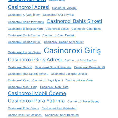
Casinoroxi Adresi
Casinoroxi Altyapı
Casinoroxi Altyapı İşlem
Casinoroxi Ana Sayfası
Casinoroxi Bahis Şirketi
Casinoroxi Bahis Platformu
Casinoroxi Blackjack Kartı
Casinoroxi Bonus
Casinoroxi Canlı Bahis
Casinoroxi Canlı Casino
Casinoroxi Canlı Destek
Casinoroxi Casino Oyunu
Casinoroxi Casino Seçenekler
Casinoroxi Giriş
Casinoroxi E-spor Oyunu
Casinoroxi Giriş Adresi
Casinoroxi Giriş Sayfası
Casinoroxi Güncel
Casinoroxi Güncel Yorumlar
Casinoroxi Güvenilir Mi
Casinoroxi Hoş Geldin Bonusu
Casinoroxi Jackpot Masası
Casinoroxi Kayıt
Casinoroxi Kayıt İşlemi
Casinoroxi Kaç Oldu
Casinoroxi Mobil Giriş
Casinoroxi Mobil Site
Casinoroxi Mobil Ödeme
Casinoroxi Para Yatırma
Casinoroxi Poker Oyunu
Casinoroxi Rulet Oyunu
Casinoroxi Slot Makineleri
Casino Roxi Slot Makinesi
Casinoroxi Spor Bahisleri