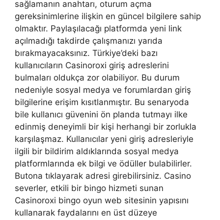
sağlamanın anahtarı, oturum açma
gereksinimlerine ilişkin en güncel bilgilere sahip
olmaktır. Paylaşılacağı platformda yeni link
açılmadığı takdirde çalışmanızı yarıda
bırakmayacaksınız. Türkiye’deki bazı
kullanıcıların Casinoroxi giriş adreslerini
bulmaları oldukça zor olabiliyor. Bu durum
nedeniyle sosyal medya ve forumlardan giriş
bilgilerine erişim kısıtlanmıştır. Bu senaryoda
bile kullanıcı güvenini ön planda tutmayı ilke
edinmiş deneyimli bir kişi herhangi bir zorlukla
karşılaşmaz. Kullanıcılar yeni giriş adresleriyle
ilgili bir bildirim aldıklarında sosyal medya
platformlarında ek bilgi ve ödüller bulabilirler.
Butona tıklayarak adresi girebilirsiniz. Casino
severler, etkili bir bingo hizmeti sunan
Casinoroxi bingo oyun web sitesinin yapısını
kullanarak faydalarını en üst düzeye