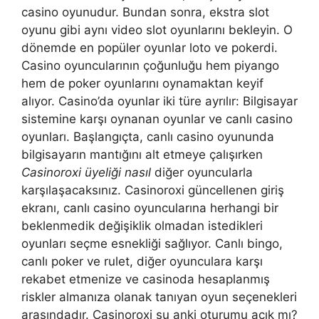
casino oyunudur. Bundan sonra, ekstra slot
oyunu gibi aynı video slot oyunlarını bekleyin. O
dönemde en popüler oyunlar loto ve pokerdi.
Casino oyuncularının çoğunluğu hem piyango
hem de poker oyunlarını oynamaktan keyif
alıyor. Casino’da oyunlar iki türe ayrılır: Bilgisayar
sistemine karşı oynanan oyunlar ve canlı casino
oyunları. Başlangıçta, canlı casino oyununda
bilgisayarın mantığını alt etmeye çalışırken
Casinoroxi üyeliği nasıl
diğer oyuncularla
karşılaşacaksınız. Casinoroxi güncellenen giriş
ekranı, canlı casino oyuncularına herhangi bir
beklenmedik değişiklik olmadan istedikleri
oyunları seçme esnekliği sağlıyor. Canlı bingo,
canlı poker ve rulet, diğer oyunculara karşı
rekabet etmenize ve casinoda hesaplanmış
riskler almanıza olanak tanıyan oyun seçenekleri
arasındadır. Casinoroxi şu anki oturumu açık mı?