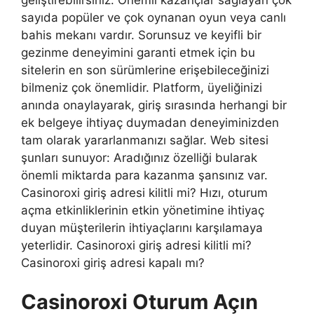
geliştirebilirsiniz. Önemli kazançlar sağlayan çok
sayıda popüler ve çok oynanan oyun veya canlı
bahis mekanı vardır. Sorunsuz ve keyifli bir
gezinme deneyimini garanti etmek için bu
sitelerin en son sürümlerine erişebileceğinizi
bilmeniz çok önemlidir. Platform, üyeliğinizi
anında onaylayarak, giriş sırasında herhangi bir
ek belgeye ihtiyaç duymadan deneyiminizden
tam olarak yararlanmanızı sağlar. Web sitesi
şunları sunuyor: Aradığınız özelliği bularak
önemli miktarda para kazanma şansınız var.
Casinoroxi giriş adresi kilitli mi? Hızı, oturum
açma etkinliklerinin etkin yönetimine ihtiyaç
duyan müşterilerin ihtiyaçlarını karşılamaya
yeterlidir. Casinoroxi giriş adresi kilitli mi?
Casinoroxi giriş adresi kapalı mı?
Casinoroxi Oturum Açın