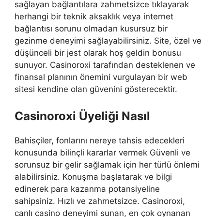
sağlayan bağlantılara zahmetsizce tıklayarak
herhangi bir teknik aksaklık veya internet
bağlantısı sorunu olmadan kusursuz bir
gezinme deneyimi sağlayabilirsiniz. Site, özel ve
düşünceli bir jest olarak hoş geldin bonusu
sunuyor. Casinoroxi tarafından desteklenen ve
finansal planının önemini vurgulayan bir web
sitesi kendine olan güvenini gösterecektir.
Casinoroxi Üyeliği Nasıl
Bahisçiler, fonlarını nereye tahsis edecekleri
konusunda bilinçli kararlar vermek Güvenli ve
sorunsuz bir gelir sağlamak için her türlü önlemi
alabilirsiniz. Konuşma başlatarak ve bilgi
edinerek para kazanma potansiyeline
sahipsiniz. Hızlı ve zahmetsizce. Casinoroxi,
canlı casino deneyimi sunan, en çok oynanan