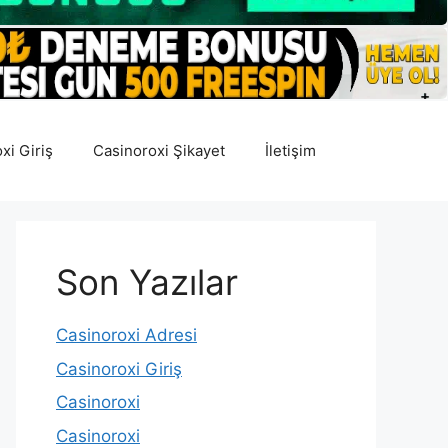
xi Giriş
Casinoroxi Şikayet
İletişim
Son Yazılar
Casinoroxi Adresi
Casinoroxi Giriş
Casinoroxi
Casinoroxi