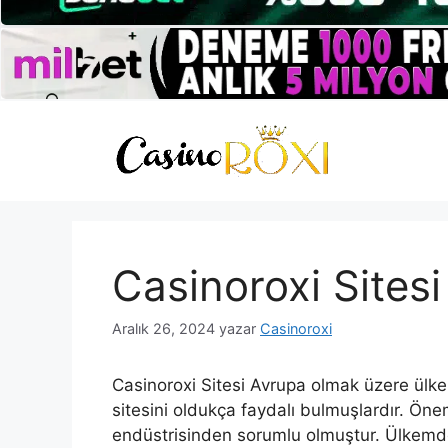
İçeriğe
atla
Casinoroxi Sitesi
Aralık 26, 2024
yazar
Casinoroxi
Casinoroxi Sitesi Avrupa olmak üzere ülke
sitesini oldukça faydalı bulmuşlardır. Öne
endüstrisinden sorumlu olmuştur. Ülkemdeki