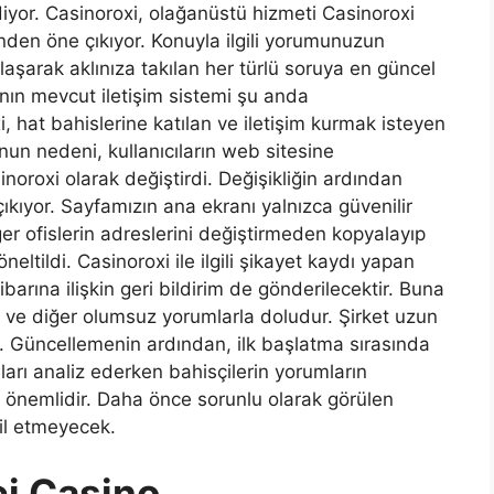
diyor. Casinoroxi, olağanüstü hizmeti Casinoroxi
rinden öne çıkıyor. Konuyla ilgili yorumunuzun
aşarak aklınıza takılan her türlü soruya en güncel
kının mevcut iletişim sistemi şu anda
oxi, hat bahislerine katılan ve iletişim kurmak isteyen
Bunun nedeni, kullanıcıların web sitesine
inoroxi olarak değiştirdi. Değişikliğin ardından
ıkıyor. Sayfamızın ana ekranı yalnızca güvenilir
ğer ofislerin adreslerini değiştirmeden kopyalayıp
neltildi. Casinoroxi ile ilgili şikayet kaydı yapan
barına ilişkin geri bildirim de gönderilecektir. Buna
r ve diğer olumsuz yorumlarla doludur. Şirket uzun
dı. Güncellemenin ardından, ilk başlatma sırasında
mları analiz ederken bahisçilerin yorumların
ı önemlidir. Daha önce sorunlu olarak görülen
il etmeyecek.
çi Casino