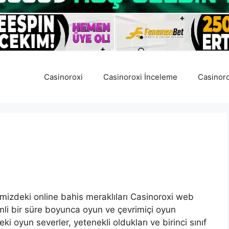
Casinoroxi
Casinoroxi İnceleme
Casinoro
mizdeki online bahis meraklıları Casinoroxi web
mli bir süre boyunca oyun ve çevrimiçi oyun
 oyun severler, yetenekli oldukları ve birinci sınıf