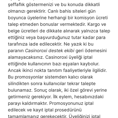
şeffaflık göstermenizi ve bu konuda dikkatli
olmanızı gerektirir. Canlı bahis siteleri gün
boyunca üyelerine herhangi bir komisyon ücreti
talep etmeden bonuslar vermektedir. Kargo ve
belge ücretleri de dikkate alınarak yalnızca talep
ettiğiniz veya başvurduğunuz tutar kadar para
tarafınıza iade edilecektir. Ne yazık ki bu
paranın
Casinoroxi destek ekibi
geri ödemesini
alamayacaksınız. Casinoroxi üyeliği iptal
ettiğinde kullanıcının bazı eşyaları kaybolur.
Ancak ikinci nokta tanıtım faaliyetleriyle ilgilidir.
Bu promosyonlar sistemden kalıcı olarak
silindikten sonra kullanıcılar tekrar talepte
bulunamaz. Sonuç olarak, iki özel görevi yerine
getirmeniz gerekiyor. İlk eylem, hesabınızdaki
parayı kaldırmaktır. Promosyonunuz iptal
edilecek ve kayıt iptal prosedürünü
tamamlamanız gerekecektir. Üyeliğinizi iptal