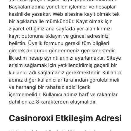
Başkaları adına yönetilen işlemler ve hesaplar
kesinlikle yasaktır. Web sitesine kayıt olmak tek
bir açıklama ile mümkündür. Kayıt olmak için
ziyaret ettiğiniz ana sayfada yer alan kırmızı
kayıt butonuna tıklayın ve güncel adresinizi
belirtin. Üyelik formunu gerekli tüm bilgileri
girerek doldurup göndermeniz gerekmektedir.
İlk adım hesap ayrıntılarınızı ayarlamaktır. Siteye
erişim sağlamak için yetkilendirilmiş geçerli bir
kullanıcı adı sağlamanız gerekmektedir. Kullanıcı
adınız diğer kullanıcılar tarafından görülebilmeli
ve herhangi bir rahatsız edici içerik
içermemelidir. Kullanıcı adınız harf ve rakamlar
dahil en az 8 karakterden oluşmalıdır.
Casinoroxi Etkileşim Adresi