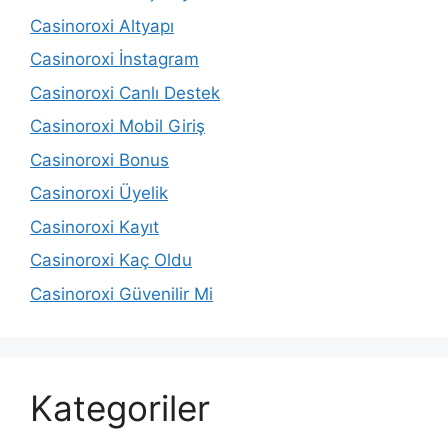
Casinoroxi Altyapı
Casinoroxi İnstagram
Casinoroxi Canlı Destek
Casinoroxi Mobil Giriş
Casinoroxi Bonus
Casinoroxi Üyelik
Casinoroxi Kayıt
Casinoroxi Kaç Oldu
Casinoroxi Güvenilir Mi
Kategoriler