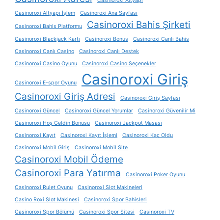
Casinoroxi Altyapı
Casinoroxi Altyapı İşlem
Casinoroxi Ana Sayfası
Casinoroxi Bahis Şirketi
Casinoroxi Bahis Platformu
Casinoroxi Blackjack Kartı
Casinoroxi Bonus
Casinoroxi Canlı Bahis
Casinoroxi Canlı Casino
Casinoroxi Canlı Destek
Casinoroxi Casino Oyunu
Casinoroxi Casino Seçenekler
Casinoroxi Giriş
Casinoroxi E-spor Oyunu
Casinoroxi Giriş Adresi
Casinoroxi Giriş Sayfası
Casinoroxi Güncel
Casinoroxi Güncel Yorumlar
Casinoroxi Güvenilir Mi
Casinoroxi Hoş Geldin Bonusu
Casinoroxi Jackpot Masası
Casinoroxi Kayıt
Casinoroxi Kayıt İşlemi
Casinoroxi Kaç Oldu
Casinoroxi Mobil Giriş
Casinoroxi Mobil Site
Casinoroxi Mobil Ödeme
Casinoroxi Para Yatırma
Casinoroxi Poker Oyunu
Casinoroxi Rulet Oyunu
Casinoroxi Slot Makineleri
Casino Roxi Slot Makinesi
Casinoroxi Spor Bahisleri
Casinoroxi Spor Bölümü
Casinoroxi Spor Sitesi
Casinoroxi TV