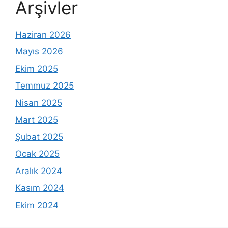
Arşivler
Haziran 2026
Mayıs 2026
Ekim 2025
Temmuz 2025
Nisan 2025
Mart 2025
Şubat 2025
Ocak 2025
Aralık 2024
Kasım 2024
Ekim 2024